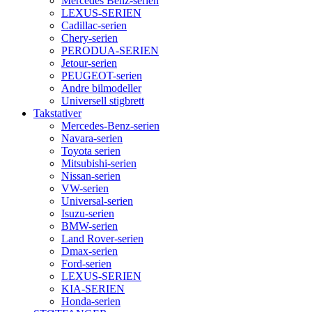
Mercedes Benz-serien
LEXUS-SERIEN
Cadillac-serien
Chery-serien
PERODUA-SERIEN
Jetour-serien
PEUGEOT-serien
Andre bilmodeller
Universell stigbrett
Takstativer
Mercedes-Benz-serien
Navara-serien
Toyota serien
Mitsubishi-serien
Nissan-serien
VW-serien
Universal-serien
Isuzu-serien
BMW-serien
Land Rover-serien
Dmax-serien
Ford-serien
LEXUS-SERIEN
KIA-SERIEN
Honda-serien