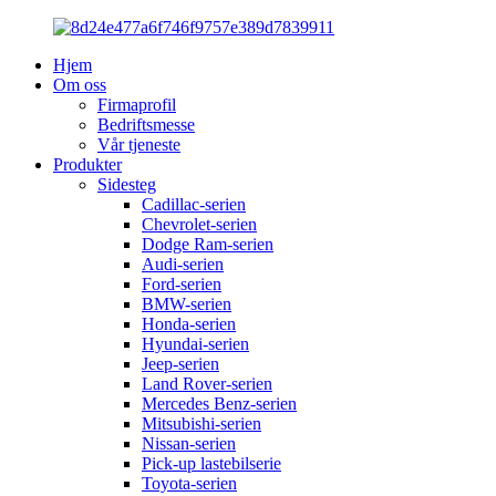
Hjem
Om oss
Firmaprofil
Bedriftsmesse
Vår tjeneste
Produkter
Sidesteg
Cadillac-serien
Chevrolet-serien
Dodge Ram-serien
Audi-serien
Ford-serien
BMW-serien
Honda-serien
Hyundai-serien
Jeep-serien
Land Rover-serien
Mercedes Benz-serien
Mitsubishi-serien
Nissan-serien
Pick-up lastebilserie
Toyota-serien