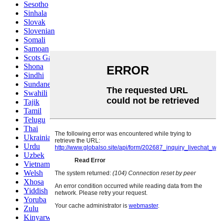
Sesotho
Sinhala
Slovak
Slovenian
Somali
Samoan
Scots Gaelic
Shona
Sindhi
Sundanese
Swahili
Tajik
Tamil
Telugu
Thai
Ukrainian
Urdu
Uzbek
Vietnamese
Welsh
Xhosa
Yiddish
Yoruba
Zulu
Kinyarwanda