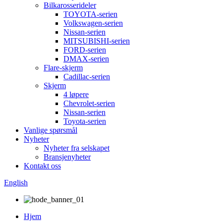
Bilkarosserideler
TOYOTA-serien
Volkswagen-serien
Nissan-serien
MITSUBISHI-serien
FORD-serien
DMAX-serien
Flare-skjerm
Cadillac-serien
Skjerm
4 løpere
Chevrolet-serien
Nissan-serien
Toyota-serien
Vanlige spørsmål
Nyheter
Nyheter fra selskapet
Bransjenyheter
Kontakt oss
English
Hjem