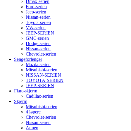
Dmax-serien
Ford-serien
Jeep-serien
Nissan-serien
Toyota-serien
VW-serien
JEEP-SERIEN
GMC-serien
Dodge-serien
Nissan-serien
Chevrolet-serien
Sengeforlenger
Mazda-serien
Mitsubishi-serien
NISSAN-SERIEN
TOYOTA-SERIEN
JEEP-SERIEN
Flare-skjerm
Cadillac-serien
Skjerm
Mitsubishi-serien
4 løpere
Chevrolet-serien
Nissan-serien
Annen