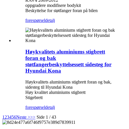
RAV4 2009-2012
oppgradere modifisere bodykit
Beskyttelse for støtfanger foran på bilen
forespørsel
detalj
Høykvalitets aluminiums stigbrett
foran og bak
støtfangerbeskyttelsessett sidesteg for
Hyundai Kona
Høykvalitets aluminiums stigbrett foran og bak,
sidesteg til Hyundai Kona
Høy kvalitet aluminiums stigbrett
Stigebrett
forespørsel
detalj
1
2
3
4
5
6
Neste >
>>
Side 1 / 43