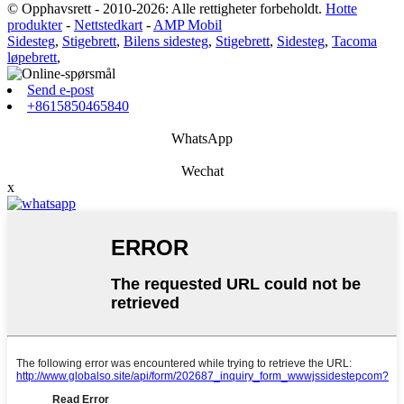
© Opphavsrett - 2010-2026: Alle rettigheter forbeholdt.
Hotte
produkter
-
Nettstedkart
-
AMP Mobil
Sidesteg
,
Stigebrett
,
Bilens sidesteg
,
Stigebrett
,
Sidesteg
,
Tacoma
løpebrett
,
Send e-post
+8615850465840
WhatsApp
Wechat
x