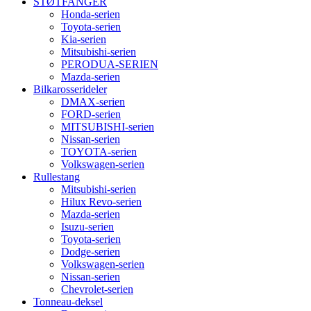
STØTFANGER
Honda-serien
Toyota-serien
Kia-serien
Mitsubishi-serien
PERODUA-SERIEN
Mazda-serien
Bilkarosserideler
DMAX-serien
FORD-serien
MITSUBISHI-serien
Nissan-serien
TOYOTA-serien
Volkswagen-serien
Rullestang
Mitsubishi-serien
Hilux Revo-serien
Mazda-serien
Isuzu-serien
Toyota-serien
Dodge-serien
Volkswagen-serien
Nissan-serien
Chevrolet-serien
Tonneau-deksel