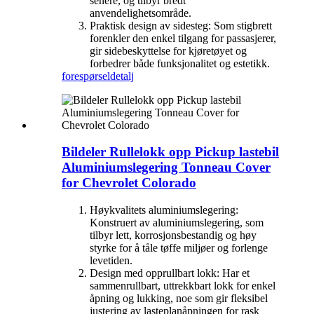
senere, og tilbyr bredt
anvendelighetsområde.
Praktisk design av sidesteg: Som stigbrett
forenkler den enkel tilgang for passasjerer,
gir sidebeskyttelse for kjøretøyet og
forbedrer både funksjonalitet og estetikk.
forespørsel
detalj
Bildeler Rullelokk opp Pickup lastebil
Aluminiumslegering Tonneau Cover
for Chevrolet Colorado
Høykvalitets aluminiumslegering:
Konstruert av aluminiumslegering, som
tilbyr lett, korrosjonsbestandig og høy
styrke for å tåle tøffe miljøer og forlenge
levetiden.
Design med opprullbart lokk: Har et
sammenrullbart, uttrekkbart lokk for enkel
åpning og lukking, noe som gir fleksibel
justering av lasteplanåpningen for rask