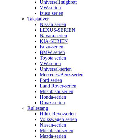
Universell stigbrett
VW-serien
Izusu-serien
Takstativer
Nissan-serien
LEXUS-SERIEN
Navara-serien
KIA-SERIEN
Isuzu-serien
BMW-serien
Toyota serien
VW-serien
Universal-serien
Mercedes-Benz-serien
Ford-serien
Land Rover-serien
Mitsubishi-serien
Honda-serien
Dmax-serien
Rullestang
Hilux Revo-serien
Volkswagen-serien
Nissan-serien
Mitsubishi-serien
Mazda-serien