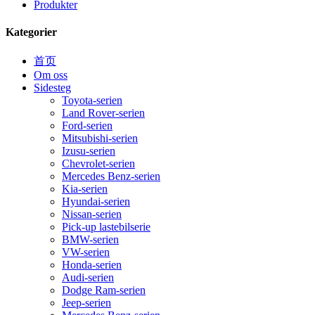
Produkter
Kategorier
首页
Om oss
Sidesteg
Toyota-serien
Land Rover-serien
Ford-serien
Mitsubishi-serien
Izusu-serien
Chevrolet-serien
Mercedes Benz-serien
Kia-serien
Hyundai-serien
Nissan-serien
Pick-up lastebilserie
BMW-serien
VW-serien
Honda-serien
Audi-serien
Dodge Ram-serien
Jeep-serien