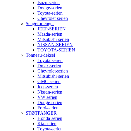
Isuzu-serien
Dodge-serien
Toyota-serien
Chevrolet-serien
Sengeforlenger
JEEP-SERIEN
Mazda-serien
Mitsubishi-serien
NISSAN-SERIEN
TOYOTA-SERIEN
Tonneau-deksel
Toyota-serien
Dmax-serien
Chevrolet-serien
Mitsubishi-serien
GMC-serien
Jeep-serien
Nissan-serien
VW-serien
Dodge-serien
Ford-serien
STØTFANGER
Honda-serien
Kia-serien
Toyota-serien