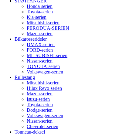
STØTFANGER
Honda-serien
Toyota-serien
Kia-serien
Mitsubishi-serien
PERODUA-SERIEN
Mazda-serien
Bilkarosserideler
DMAX-serien
FORD-serien
MITSUBISHI-serien
Nissan-serien
TOYOTA-serien
Volkswagen-serien
Rullestang
Mitsubishi-serien
Hilux Revo-serien
Mazda-serien
Isuzu-serien
Toyota-serien
Dodge-serien
Volkswagen-serien
Nissan-serien
Chevrolet-serien
Tonneau-deksel