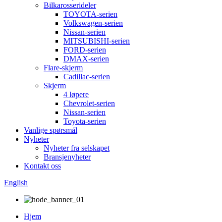
Bilkarosserideler
TOYOTA-serien
Volkswagen-serien
Nissan-serien
MITSUBISHI-serien
FORD-serien
DMAX-serien
Flare-skjerm
Cadillac-serien
Skjerm
4 løpere
Chevrolet-serien
Nissan-serien
Toyota-serien
Vanlige spørsmål
Nyheter
Nyheter fra selskapet
Bransjenyheter
Kontakt oss
English
Hjem