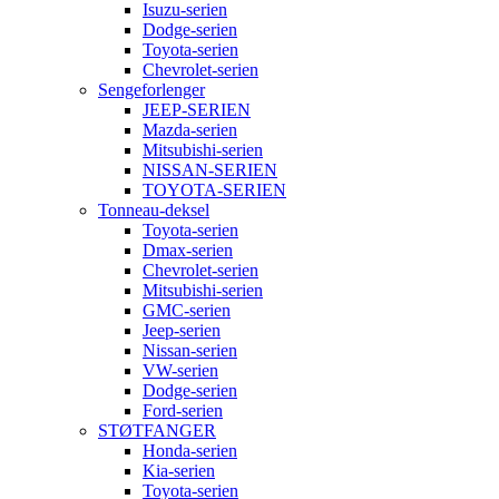
Isuzu-serien
Dodge-serien
Toyota-serien
Chevrolet-serien
Sengeforlenger
JEEP-SERIEN
Mazda-serien
Mitsubishi-serien
NISSAN-SERIEN
TOYOTA-SERIEN
Tonneau-deksel
Toyota-serien
Dmax-serien
Chevrolet-serien
Mitsubishi-serien
GMC-serien
Jeep-serien
Nissan-serien
VW-serien
Dodge-serien
Ford-serien
STØTFANGER
Honda-serien
Kia-serien
Toyota-serien