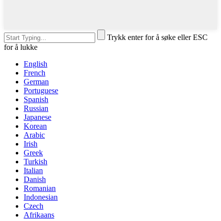
Trykk enter for å søke eller ESC
for å lukke
English
French
German
Portuguese
Spanish
Russian
Japanese
Korean
Arabic
Irish
Greek
Turkish
Italian
Danish
Romanian
Indonesian
Czech
Afrikaans