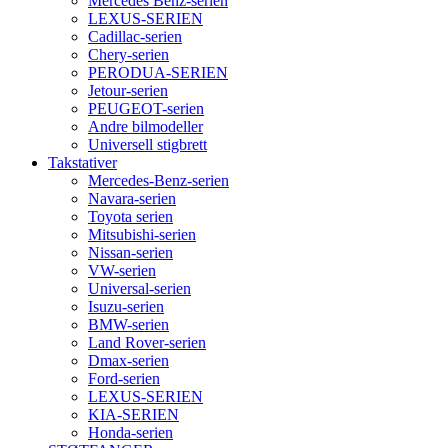
Mercedes Benz-serien
LEXUS-SERIEN
Cadillac-serien
Chery-serien
PERODUA-SERIEN
Jetour-serien
PEUGEOT-serien
Andre bilmodeller
Universell stigbrett
Takstativer
Mercedes-Benz-serien
Navara-serien
Toyota serien
Mitsubishi-serien
Nissan-serien
VW-serien
Universal-serien
Isuzu-serien
BMW-serien
Land Rover-serien
Dmax-serien
Ford-serien
LEXUS-SERIEN
KIA-SERIEN
Honda-serien