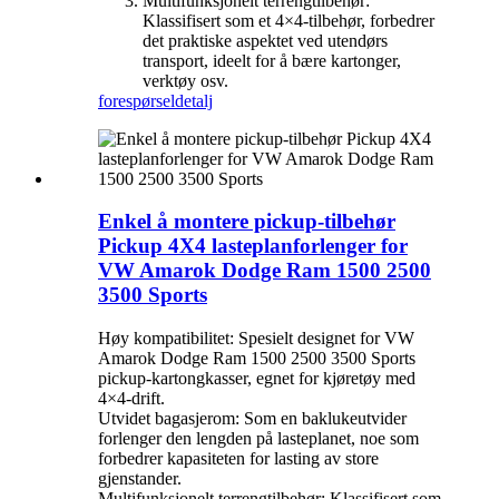
Multifunksjonelt terrengtilbehør:
Klassifisert som et 4×4-tilbehør, forbedrer
det praktiske aspektet ved utendørs
transport, ideelt for å bære kartonger,
verktøy osv.
forespørsel
detalj
Enkel å montere pickup-tilbehør
Pickup 4X4 lasteplanforlenger for
VW Amarok Dodge Ram 1500 2500
3500 Sports
Høy kompatibilitet: Spesielt designet for VW
Amarok Dodge Ram 1500 2500 3500 Sports
pickup-kartongkasser, egnet for kjøretøy med
4×4-drift.
Utvidet bagasjerom: Som en baklukeutvider
forlenger den lengden på lasteplanet, noe som
forbedrer kapasiteten for lasting av store
gjenstander.
Multifunksjonelt terrengtilbehør: Klassifisert som