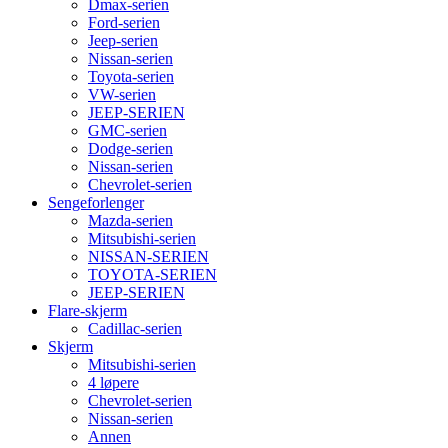
Dmax-serien
Ford-serien
Jeep-serien
Nissan-serien
Toyota-serien
VW-serien
JEEP-SERIEN
GMC-serien
Dodge-serien
Nissan-serien
Chevrolet-serien
Sengeforlenger
Mazda-serien
Mitsubishi-serien
NISSAN-SERIEN
TOYOTA-SERIEN
JEEP-SERIEN
Flare-skjerm
Cadillac-serien
Skjerm
Mitsubishi-serien
4 løpere
Chevrolet-serien
Nissan-serien
Annen