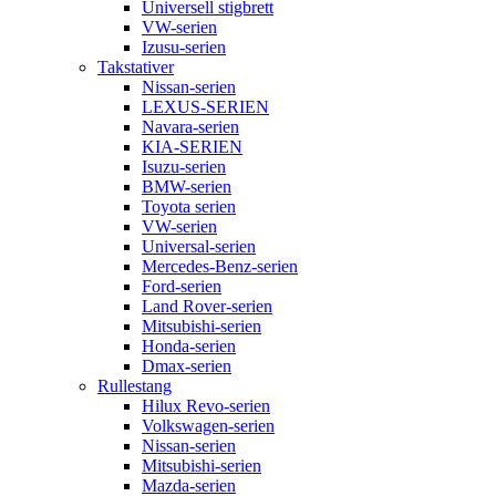
Universell stigbrett
VW-serien
Izusu-serien
Takstativer
Nissan-serien
LEXUS-SERIEN
Navara-serien
KIA-SERIEN
Isuzu-serien
BMW-serien
Toyota serien
VW-serien
Universal-serien
Mercedes-Benz-serien
Ford-serien
Land Rover-serien
Mitsubishi-serien
Honda-serien
Dmax-serien
Rullestang
Hilux Revo-serien
Volkswagen-serien
Nissan-serien
Mitsubishi-serien
Mazda-serien