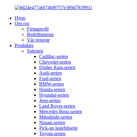
Hjem
Om oss
Firmaprofil
Bedriftsmesse
Vår tjeneste
Produkter
Sidesteg
Cadillac-serien
Chevrolet-serien
Dodge Ram-serien
Audi-serien
Ford-serien
BMW-serien
Honda-serien
Hyundai-serien
Jeep-serien
Land Rover-serien
Mercedes Benz-serien
Mitsubishi-serien
Nissan-serien
Pick-up lastebilserie
Toyota-serien