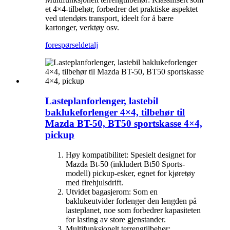
et 4×4-tilbehør, forbedrer det praktiske aspektet
ved utendørs transport, ideelt for å bære
kartonger, verktøy osv.
forespørsel
detalj
Lasteplanforlenger, lastebil
baklukeforlenger 4×4, tilbehør til
Mazda BT-50, BT50 sportskasse 4×4,
pickup
Høy kompatibilitet: Spesielt designet for
Mazda Bt-50 (inkludert Bt50 Sports-
modell) pickup-esker, egnet for kjøretøy
med firehjulsdrift.
Utvidet bagasjerom: Som en
baklukeutvider forlenger den lengden på
lasteplanet, noe som forbedrer kapasiteten
for lasting av store gjenstander.
Multifunksjonelt terrengtilbehør: